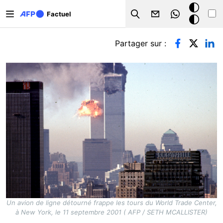
Aller au contenu principal
Mode
Factuel
Search
sombre
Onglets principaux
Partager sur :
Un avion de ligne détourné frappe les tours du World Trade Center,
à New York, le 11 septembre 2001 ( AFP / SETH MCALLISTER)