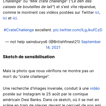
Challenge
" ou "
Milk crate challenge
" (
"Le défi des
caisses de bouteilles de lait"
) et s'est vite répandue,
comme le montrent ces vidéos postées sur Twitter
ici
,
ici
et
ici
.
#CrateChallenge
excellent.
pic.twitter.com/lLgJkufCzD
— not help sainsburys6 (@Britishfinest21)
September
14, 2021
Sketch de sensibilisation
Mais la photo que nous vérifions ne montre pas un
mort du "
crate challenge
".
Une recherche d'images inversée, conduit à une
vidéo
postée sur Instagram le 25 août par le comique
américain Desi Banks. Dans ce sketch, où il se met en
scène en train de pleurer devant le cercueil de son ami,