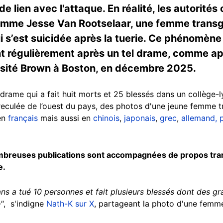
e lien avec l'attaque. En réalité, les autorités
comme Jesse Van Rootselaar, une femme transg
 s’est suicidée après la tuerie. Ce phénomène
nt régulièrement après un tel drame, comme ap
versité Brown à Boston, en décembre 2025.
e drame qui a fait huit morts et 25 blessés dans un collège-
e reculée de l’ouest du pays, des photos d'une jeune femme
en
français
mais aussi en
chinois
,
japonais
,
grec
,
allemand,
breuses publications sont accompagnées de propos trans
e.
ns a tué 10 personnes et fait plusieurs blessés dont des g
"
, s'indigne
Nath-K sur X
, partageant la photo d'une femm