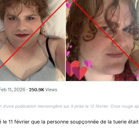
 d'une publication mensongère sur X prise le 12 février. Croix rouge aj
le 11 février que la personne soupçonnée de la tuerie étai