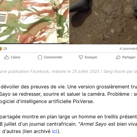
une publication Facebook, réalisée le 25 juillet 2025 / Sang flouté par la
t dévoiler des preuves de vie. Une version grossièrement tr
yo se redresser, sourire et saluer la caméra. Problème : sur
giciel d'intelligence artificielle PixVerse.
artagée montre en plan large un homme en treillis présen
juillet d'un journal centrafricain. "
Armel Sayo est bien viv
t d'autres (lien archivé
ici
).