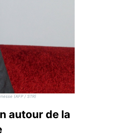
eunesse (AFP / STR)
n autour de la
e