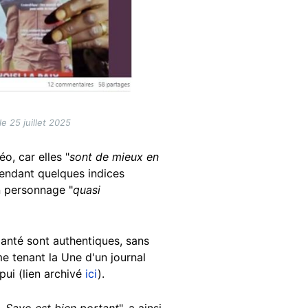
e 25 juillet 2025
éo, car elles "
sont de mieux en
ependant quelques indices
n personnage "
quasi
lanté sont authentiques, sans
e tenant la Une d'un journal
ppui (lien archivé
ici
).