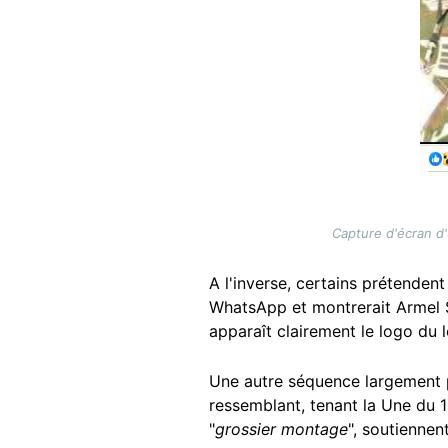
Capture d'écran d'
A l'inverse, certains prétenden
WhatsApp et montrerait Armel Sa
apparaît clairement le logo du lo
Une autre séquence largement p
ressemblant, tenant la Une du 18 
"
grossier montage
", soutiennen