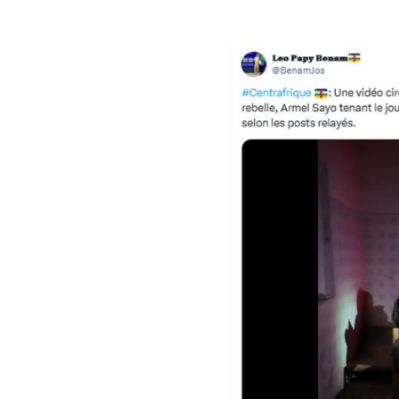
Image