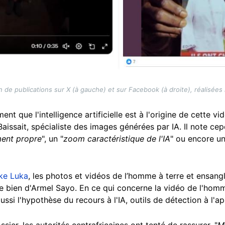
 de publications sur X (à gauche) et sur Facebook (à droite), réalisées l
ent que l'intelligence artificielle est à l'origine de cette vid
 Baissait, spécialiste des images générées par IA. Il note c
ent propre
", un "
zoom caractéristique de l'IA
" ou encore u
ke Luka
, les photos et v
idéos de l’homme à terre et ensang
se bien d'Armel Sayo. En ce qui concerne la vidéo de l'homm
ussi l'hypothèse du recours à l'IA, outils de détection à l'a