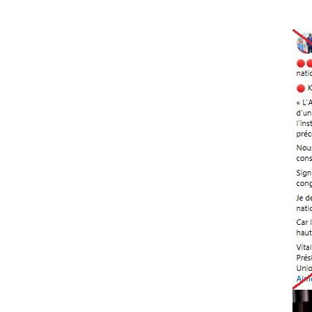
Image