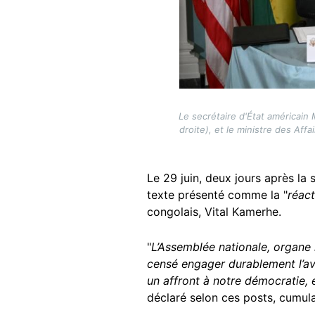
Le secrétaire d'État américain
droite), et le ministre des Af
Le 29 juin, deux jours après l
texte présenté comme la "
réact
congolais, Vital Kamerhe.
"
L’Assemblée nationale, organe l
censé engager durablement l’ave
un affront à notre démocratie,
déclaré selon ces posts, cumul