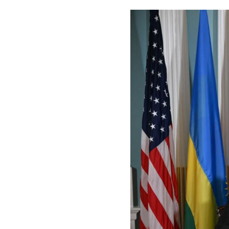
Image