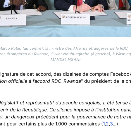
 Marco Rubio (au centre), la ministre des Affaires étrangères de la RD
faires étrangères du Rwanda, Olivier Nduhungirehe (à gauche), à Washingt
MANDEL NGAN)
a signature de cet accord, des dizaines de comptes Faceboo
ion officielle à l’accord RDC-Rwanda
" du président de la 
égislatif et représentatif du peuple congolais, a été tenue 
nir de la République. Ce silence imposé à l’institution parl
 et un dangereux précédent pour la gouvernance de notre n
ant pour certains plus de 1.000 commentaires (
1
,
2
,
3
...)