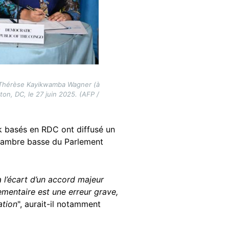
C, Thérèse Kayikwamba Wagner (à
on, DC, le 27 juin 2025. (AFP /
k basés en RDC ont diffusé un
chambre basse du Parlement
à l’écart d’un accord majeur
ementaire est une erreur grave,
ation
", aurait-il notamment