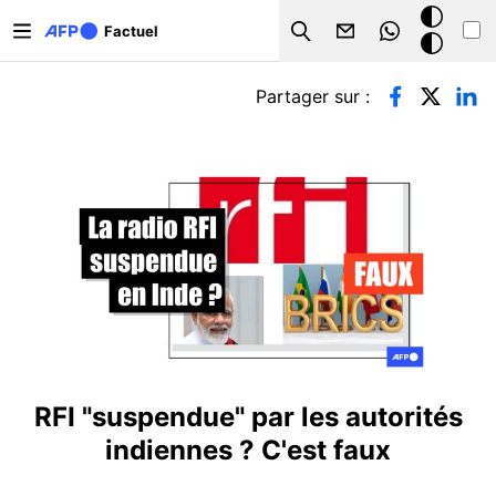
Aller au contenu principal
Mode
Factuel
Search
sombre
Onglets principaux
Partager sur :
RFI "suspendue" par les autorités
indiennes ? C'est faux