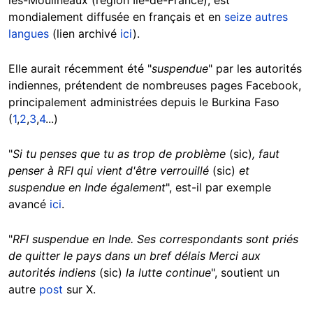
les-Moulineaux (région Île-de-France), est
mondialement diffusée en français et en
seize autres
langues
(lien archivé
ici
).
Elle aurait récemment été "
suspendue
" par les autorités
indiennes, prétendent de nombreuses pages Facebook,
principalement administrées depuis le Burkina Faso
(
1
,
2
,
3
,
4
...)
"
Si tu penses que tu as trop de problème
(sic)
, faut
penser à RFI qui vient d'être verrouillé
(sic)
et
suspendue en Inde également
", est-il par exemple
avancé
ici
.
"
RFI suspendue en Inde. Ses correspondants sont priés
de quitter le pays dans un bref délais Merci aux
autorités indiens
(sic)
la lutte continue
", soutient un
autre
post
sur X.