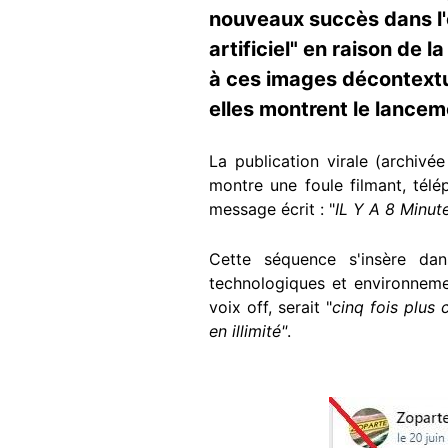
nouveaux succès dans l'
artificiel" en raison de 
à ces images décontextua
elles montrent le lancem
La publication virale (archivé
montre une foule filmant, télé
message écrit : "
IL Y A 8 Minut
Cette séquence s'insère da
technologiques et environnemen
voix off, serait "
cinq fois plus 
en illimité"
.
Image