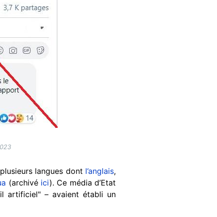
2023
n plusieurs langues dont
l’anglais
,
ua
(archivé
ici
). Ce média d’Etat
 artificiel" – avaient établi un