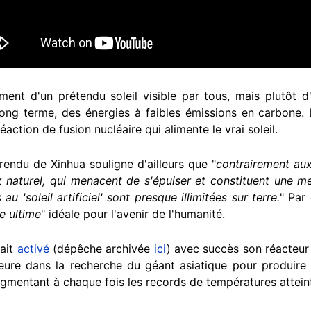
ment d'un prétendu soleil visible par tous, mais plutôt d'
long terme, des énergies à faibles émissions en carbone. L’
 réaction de fusion nucléaire qui alimente le vrai soleil.
 rendu de Xinhua souligne d'ailleurs que "
contrairement aux
az naturel, qui menacent de s'épuiser et constituent une m
u 'soleil artificiel' sont presque illimitées sur terre.
" Par
ie ultime
" idéale pour l'avenir de l'humanité.
vait
activé
(dépêche archivée
ici
) avec succès son réacteur 
eure dans la recherche du géant asiatique pour produire d
augmentant à chaque fois les records de températures attein