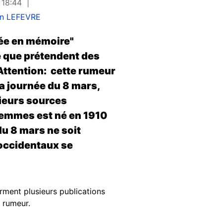
 18:44
in LEFEVRE
éée en mémoire"
ce que prétendent des
Attention: cette rumeur
la journée du 8 mars,
ieurs sources
 femmes est né en 1910
du 8 mars ne soit
 occidentaux se
firment plusieurs publications
e rumeur.