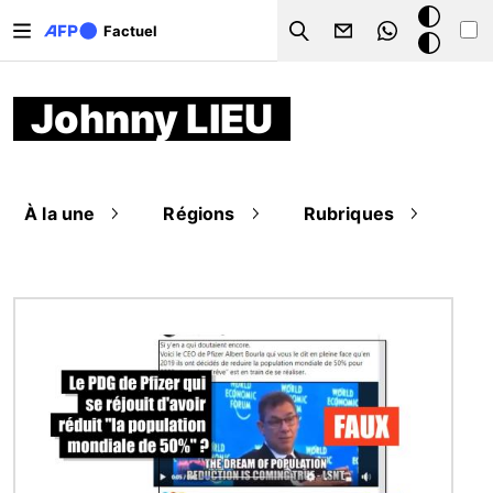
Aller au contenu principal
Mode
Factuel
Search
sombre
Johnny LIEU
À la une
Régions
Rubriques
Image