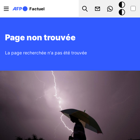
Aller au contenu principal
Mode
Factuel
Search
sombre
Page non trouvée
La page recherchée n'a pas été trouvée
Image