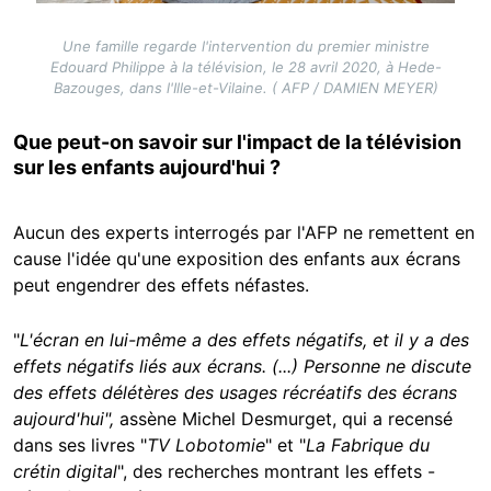
Une famille regarde l'intervention du premier ministre
Edouard Philippe à la télévision, le 28 avril 2020, à Hede-
Bazouges, dans l'Ille-et-Vilaine. ( AFP / DAMIEN MEYER)
Que peut-on savoir sur l'impact de la télévision
sur les enfants aujourd'hui ?
Aucun des experts interrogés par l'AFP ne remettent en
cause l'idée qu'une exposition des enfants aux écrans
peut engendrer des effets néfastes.
"
L'écran en lui-même a des effets négatifs, et il y a des
effets négatifs liés aux écrans. (...) Personne ne discute
des effets délétères des usages récréatifs des écrans
aujourd'hui",
assène Michel Desmurget, qui a recensé
dans ses livres "
TV Lobotomie
" et "
La Fabrique du
crétin digital
", des recherches montrant les effets -