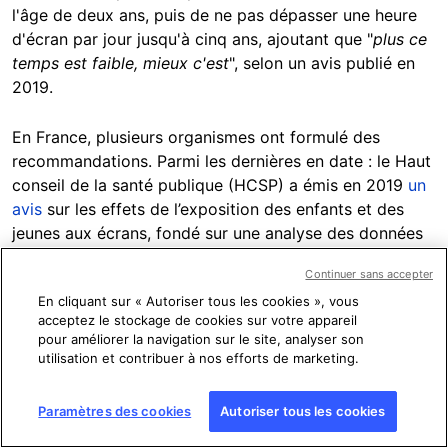
l'âge de deux ans, puis de ne pas dépasser une heure
d'écran par jour jusqu'à cinq ans, ajoutant que "
plus ce
temps est faible, mieux c'est
", selon un avis publié en
2019.
En France, plusieurs organismes ont formulé des
recommandations. Parmi les dernières en date : le Haut
conseil de la santé publique (HCSP) a émis en 2019
un
avis
sur les effets de l’exposition des enfants et des
jeunes aux écrans, fondé sur une analyse des données
scientifiques.
Continuer sans accepter
En cliquant sur « Autoriser tous les cookies », vous
Le HCSP recommande notamment de proscrire les
acceptez le stockage de cookies sur votre appareil
écrans avant l’âge de 3 ans "
si les conditions d’une
pour améliorer la navigation sur le site, analyser son
interaction parentale ne sont pas réunies
", "
de ne pas
utilisation et contribuer à nos efforts de marketing.
disposer d’écran dans la chambre des enfants et de ne
pas les laisser regarder la télévision une heure avant
Paramètres des cookies
Autoriser tous les cookies
l’endormissement
", "
d’accompagner la consommation