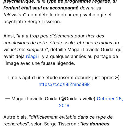
psychiatrique
, ni le
type de programme regardé
,
si
l'enfant était seul ou accompagné
devant sa
télévision
", complète le docteur en psychologie et
psychiatre Serge Tisseron.
Ainsi, "
il y a trop peu d'éléments pour tirer des
conclusions de cette étude seule, et encore moins du
visuel très simpliste"
, détaille Magali Lavielle Guida, qui
avait déjà
réagi
il y a quelques années au partage de
l'image avec une fausse légende.
Il ne s agit d une étude inserm debunk just apres :-)
https://t.co/l8iZmnc8Bk
— Magali Lavielle Guida (@GuidaLavielle)
October 25,
2019
Autre biais, "
difficilement évitable dans ce type de
recherches
", selon Serge Tisseron : "
les données