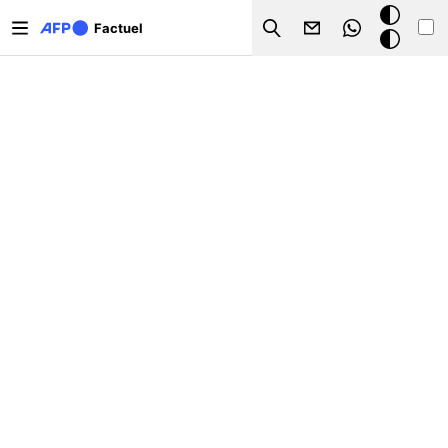
Aller au contenu principal
Mode
Factuel
Search
sombre