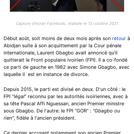
Capture d'écran Facebook, réalisée le 13 octobre 2021
Début août, soit moins de deux mois après son
retour
à
Abidjan suite à son acquittement par la Cour pénale
internationale, Laurent Gbagbo avait annoncé qu’il
quitterait le Front populaire ivoirien (FPI). Il a co-fondé
ce parti de gauche en 1982 avec Simone Gbagbo, avec
laquelle il est en instance de divorce.
Depuis 2015, le parti est divisé en deux. D'un côté : le
FPI “
légal
” reconnu par les autorités ivoiriennes, avec à
sa tête Pascal Affi Nguessan, ancien Premier ministre
sous Gbagbo. De l'autre: le FPI “GOR” :
"Gbagbo ou
rien"
, fidèle à l'ancien président.
Ce dernier accusant notamment son ancien Premier