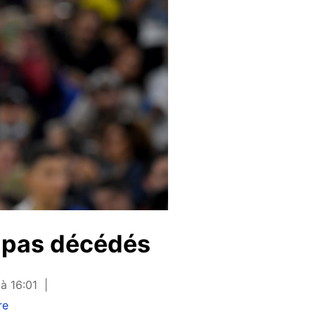
t pas décédés
 à 16:01
re