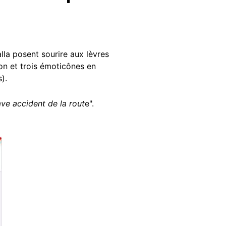
lla posent sourire aux lèvres
ion et trois émoticônes en
).
ve accident de la rout
e".