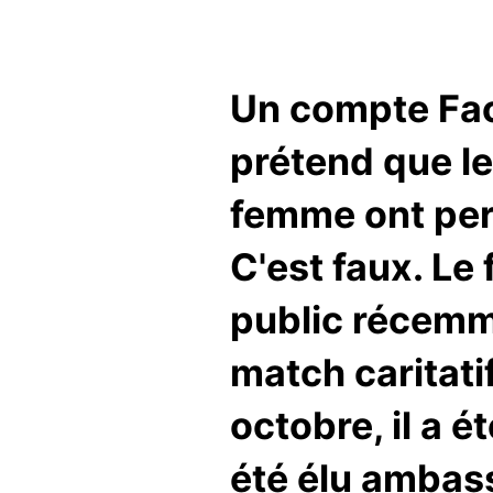
Un compte Face
prétend que le
femme ont perd
C'est faux. Le
public récemme
match caritati
octobre, il a é
été élu ambas