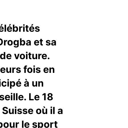
élébrités
 Drogba et sa
de voiture.
ieurs fois en
icipé à un
eille. Le 18
 Suisse où il a
our le sport