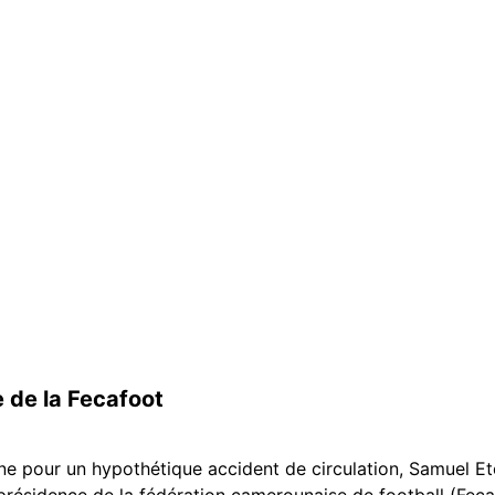
 de la Fecafoot
 Une pour un hypothétique accident de circulation, Samuel E
présidence de la fédération camerounaise de football (Fecaf