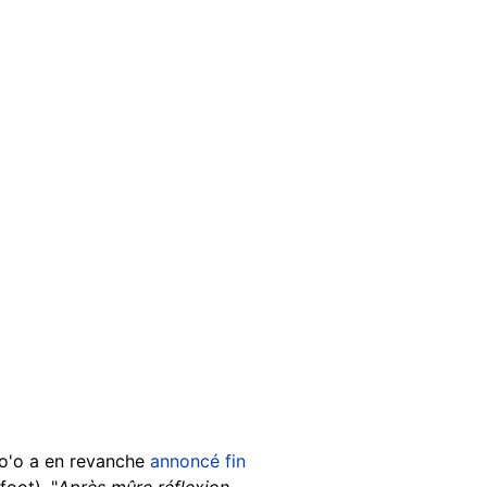
to'o a en revanche
annoncé fin
oot). "
Après mûre réflexion,