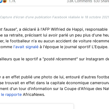
Capture d'écran d'une publication Facebook réalisée le 18 octobre 202
t fausse
", a déclaré à l'AFP Wilfried de Happi, responsable 
e sa retraite, précisant lui avoir parlé un peu plus d'une h
, le footballeur n'a eu aucun accident de voiture récemmen
0 comme
l'avait signalé
à l'époque le journal sportif L'Equipe.
lleurs que le sportif a "
posté récemment
" sur Instagram de
y a en effet publié une photo de lui, entouré d'autres footba
 se trouvait en effet dans la capitale économique cameroun
ment d'un tour d’information sur la Coupe d'Afrique des Na
e
le rapporte
AfricaNews.