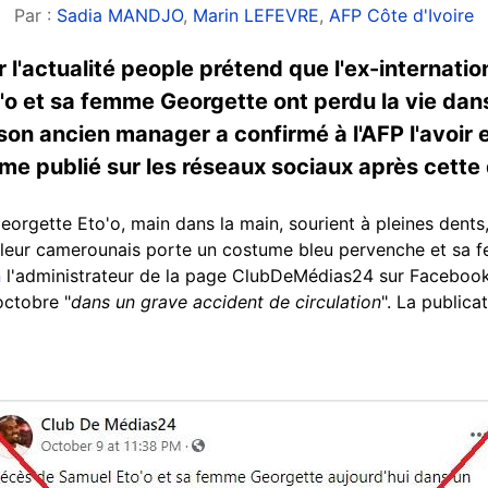
Par :
Sadia MANDJO
,
Marin LEFEVRE
,
AFP Côte d'Ivoire
'actualité people prétend que l'ex-internation
o et sa femme Georgette ont perdu la vie dans
: son ancien manager a confirmé à l'AFP l'avoir
ême publié sur les réseaux sociaux après cette
eorgette Eto'o, main dans la main, sourient à pleines dents,
alleur camerounais porte un costume bleu pervenche et sa f
n
l'administrateur de la page ClubDeMédias24 sur Facebook:
octobre "
dans un grave accident de circulation
". La public