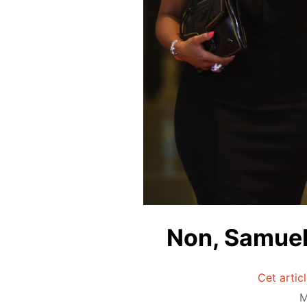
Non, Samuel
Cet artic
M