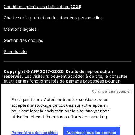
Conditions générales d'utilisation (CGU)
Charte sur la protection des données personnelles
Mentions légales
Gestion des cookies
Plan du site
Copyright © AFP 2017-2026. Droits de reproduction
réservés
. Les visiteurs peuvent accéder à ce site, le consulter
et utiliser les fonctionnalités de partage proposées pour un
usage personnel. Sous cette seule réserve, toute reproduction,
communication au public, distribution de tout ou partie du
Continuer sans accepter
contenu de ce site, par quelque moyen et à quelque fin que ce
En cliquant sur « Autoriser tous les cookies », vous
soit, sans licence spécifique signée avec l’AFP, est interdite. Les
éléments analysés dans le cadre de chaque factuel sont
acceptez le stockage de cookies sur votre appareil
présentés ou font l’objet de liens dans la mesure nécessaire à la
pour améliorer la navigation sur le site, analyser son
bonne compréhension de la vérification de l’information
utilisation et contribuer à nos efforts de marketing.
concernée. L’AFP ne détient pas de licence les concernant et
décline toute responsabilité à leur égard. AFP et son logo sont
des marques déposées.
Paramètres des cookies
Autoriser tous les cookies