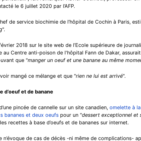
tacté le 6 juillet 2020 par l’AFP.
chef de service biochimie de l’hôpital de Cochin à Paris, est
g
".
février 2018 sur le site web de l’Ecole supérieure de journ
e au Centre anti-poison de l'hôpital Fann de Dakar, assurait
ouvant que "
manger un oeuf et une banane au même momen
voir mangé ce mélange et que "
rien ne lui est arrivé
".
e d’oeuf et de banane
’une pincée de cannelle sur un site canadien,
omelette à l
is bananes et deux oeufs
pour un "
dessert exceptionnel et
les recettes à base d’oeufs et de bananes sur internet.
 n’évoque de cas de décès -ni même de complications- aprè