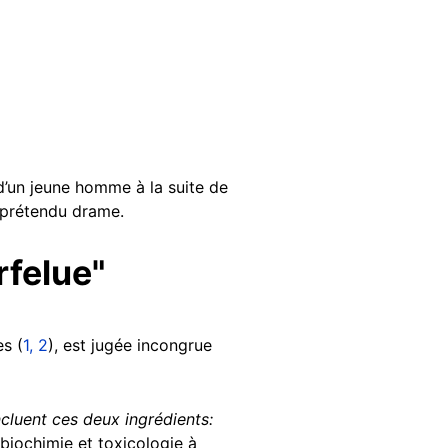
’un jeune homme à la suite de
e prétendu drame.
rfelue"
es (
1,
2
), est jugée incongrue
cluent ces deux ingrédients:
biochimie et toxicologie à