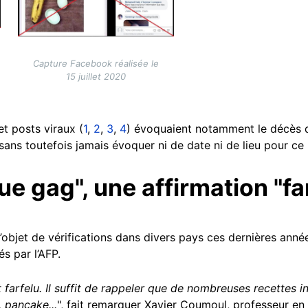
Capture Facebook réalisée le
15 juillet 2020
 et posts viraux (
1
,
2
,
3
,
4
) évoquaient notamment le décès d
sans toutefois jamais évoquer ni de date ni de lieu pour c
e gag", une affirmation "fa
l’objet de vérifications dans divers pays ces dernières anné
s par l’AFP.
rfelu. Il suffit de rappeler que de nombreuses recettes in
, pancake...
", fait remarquer Xavier Coumoul, professeur en 