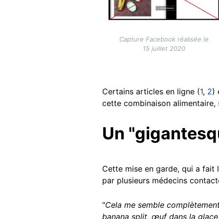
Capture Facebook réalisée le
15 juillet 2020
Certains articles en ligne (
1
,
2
)
cette combinaison alimentaire, 
Un "gigantesqu
Cette mise en garde, qui a fait 
par plusieurs médecins contacté
"
Cela me semble complètement fa
banana split, œuf dans la glace