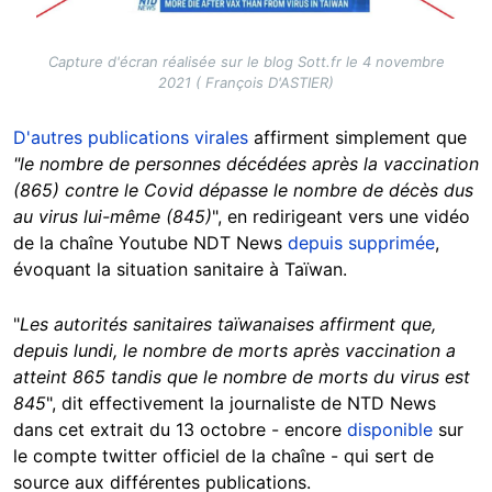
Capture d'écran réalisée sur le blog Sott.fr le 4 novembre
2021 ( François D'ASTIER)
D'autres publications virales
affirment simplement que
"le nombre de personnes décédées après la vaccination
(865) contre le Covid dépasse le nombre de décès dus
au virus lui-même (845)
", en redirigeant vers une vidéo
de la chaîne Youtube NDT News
depuis supprimée
,
évoquant la situation sanitaire à Taïwan.
"
Les autorités sanitaires taïwanaises affirment que,
depuis lundi, le nombre de morts après vaccination a
atteint 865 tandis que le nombre de morts du virus est
845
", dit effectivement la journaliste de NTD News
dans cet extrait du 13 octobre - encore
disponible
sur
le compte twitter officiel de la chaîne - qui sert de
source aux différentes publications.