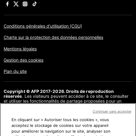
Conditions générales d'utilisation (CGU)
Charte sur la protection des données personnelles
Mentions légales
Gestion des cookies
Plan du site
Copyright © AFP 2017-2026. Droits de reproduction
réservés
. Les visiteurs peuvent accéder à ce site, le consulter
et utiliser les fonctionnalités de partage proposées pour un
usage personnel. Sous cette seule réserve, toute reproduction,
communication au public, distribution de tout ou partie du
Continuer sans accepter
contenu de ce site, par quelque moyen et à quelque fin que ce
En cliquant sur « Autoriser tous les cookies », vous
soit, sans licence spécifique signée avec l’AFP, est interdite. Les
éléments analysés dans le cadre de chaque factuel sont
acceptez le stockage de cookies sur votre appareil
présentés ou font l’objet de liens dans la mesure nécessaire à la
pour améliorer la navigation sur le site, analyser son
bonne compréhension de la vérification de l’information