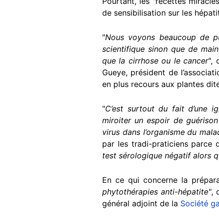
Pourtant, les "recettes miracl
de sensibilisation sur les hépat
"
Nous voyons beaucoup de publ
scientifique sinon que de main
que la cirrhose ou le cancer
",
Gueye, président de l’associati
en plus recours aux plantes dit
"
C’est surtout du fait d’une i
miroiter un espoir de guériso
virus dans l’organisme du mala
par les tradi-praticiens parce
test sérologique négatif alors q
En ce qui concerne la prépar
phytothérapies anti-hépatite"
, 
général adjoint de la
Société ga