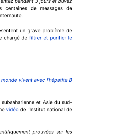
entez pendant 3 jours et buvez
 des centaines de messages de
internaute.
présentent un grave problème de
ane chargé de
filtrer et purifier le
 monde vivent avec l’hépatite B
e subsaharienne et Asie du sud-
une
vidéo
de l’Institut national de
entifiquement prouvées sur les