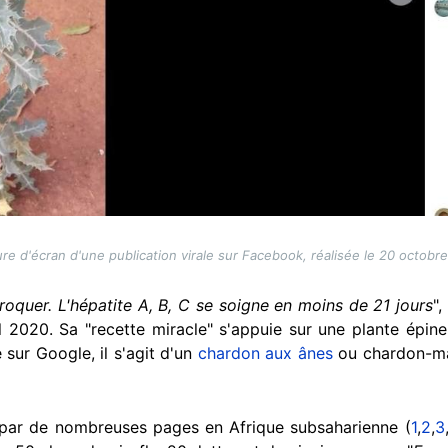
re d'écran d'une publication virale sur Facebook, réalisée le 20 octobr
roquer. L'hépatite A, B, C se soigne en moins de 21 jours
",
l 2020. Sa "recette miracle" s'appuie sur une plante épi
sur Google, il s'agit d'un
chardon aux ânes
ou chardon-ma
s par de nombreuses pages en Afrique subsaharienne (
1
,
2
,
3