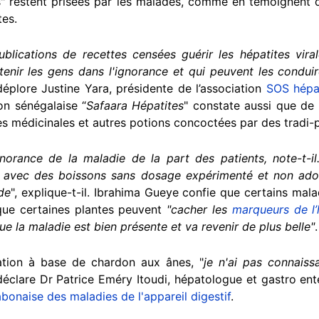
es" restent prisées par les malades, comme en témoignent 
ites.
ications de recettes censées guérir les hépatites vira
tenir les gens dans l'ignorance et qui peuvent les conduir
 déplore Justine Yara, présidente de l’association
SOS hépa
on sénégalaise “
Safaara Hépatites
" constate aussi que de
es médicinales et autres potions concoctées par des tradi-p
gnorance de la maladie de la part des patients, note-t-il.
n avec des boissons sans dosage expérimenté et non ado
de
", explique-t-il. Ibrahima Gueye confie que certains mala
 que certaines plantes peuvent
"cacher les
marqueurs de l’
ue la maladie est bien présente et va revenir de plus belle"
ation à base de chardon aux ânes, "
je n'ai pas connaiss
déclare Dr Patrice Eméry Itoudi, hépatologue et gastro enté
bonaise des maladies de l'appareil digestif
.