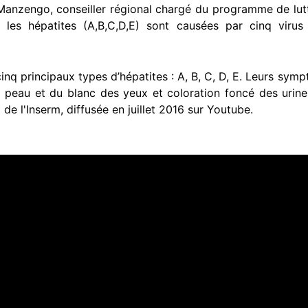
Manzengo, conseiller régional chargé du programme de lutte
e les hépatites (A,B,C,D,E) sont causées par cinq virus
nq principaux types d’hépatites : A, B, C, D, E. Leurs sympt
 la peau et du blanc des yeux et coloration foncé des urin
 l'Inserm, diffusée en juillet 2016 sur Youtube.