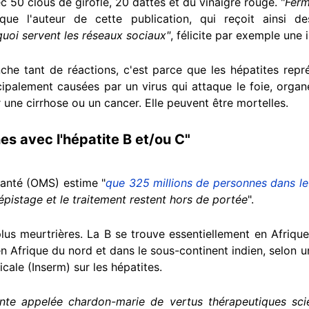
c 50 clous de girofle, 20 dattes et du vinaigre rouge. "
Ferm
dique l'auteur de cette publication, qui reçoit ainsi
 quoi servent les réseaux sociaux"
, félicite par exemple une 
nche tant de réactions, c'est parce que les hépatites re
ncipalement causées par un virus qui attaque le foie, org
 une cirrhose ou un cancer. Elle peuvent être mortelles.
es avec l'hépatite B et/ou C"
santé (OMS) estime "
que 325 millions de personnes dans le
 dépistage et le traitement restent hors de portée
".
plus meurtrières. La B se trouve essentiellement en Afriqu
 en Afrique du nord et dans le sous-continent indien, selon 
cale (Inserm) sur les hépatites.
nte appelée chardon-marie de vertus thérapeutiques sci