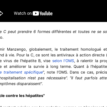
atite C peut prendre 6 formes différentes et toutes ne se
éo.
mir Manzengo, globalement, le traitement homologué et é
 à vie. Pour la C, ce sont les antiviraux à action direct
 virus de l’hépatite B, vise
selon l'OMS
, à ralentir la pr
ie et améliorer la survie à long terme. Quant à l’hépati
de traitement spécifique
", note l’OMS. Dans ce cas, précise 
hospitalisation n’est pas nécessaire". “Il faut parfois at
ymptômes disparaissent
".
acle contre les hépatites"