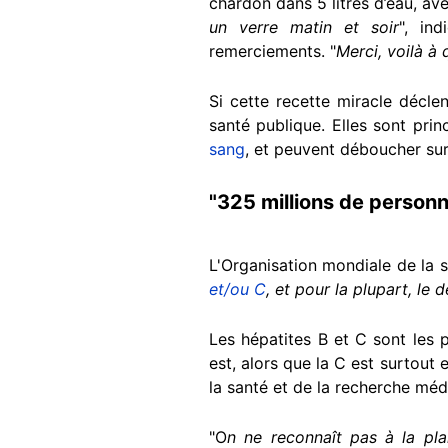
chardon dans 5 litres d’eau, ave
un verre matin et soir
", in
remerciements. "
Merci, voilà à
Si cette recette miracle décle
santé publique. Elles sont pri
sang
, et peuvent déboucher sur
"325 millions de personn
L'Organisation mondiale de la 
et/ou C
, et pour la plupart, le
Les hépatites B et C sont les 
est, alors que la C est surtout
la santé et de la recherche médi
"O
n ne reconnaît pas à la pla