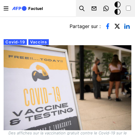
Aller au contenu principal
Mode
Factuel
Search
sombre
Onglets principaux
Partager sur :
Covid-19
Vaccins
Des affiches sur la vaccination gratuit contre le Covid-19 sur le