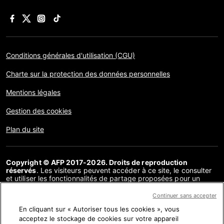
Conditions générales d'utilisation (CGU)
Charte sur la protection des données personnelles
Mentions légales
Gestion des cookies
Plan du site
Copyright © AFP 2017-2026. Droits de reproduction
réservés
. Les visiteurs peuvent accéder à ce site, le consulter
et utiliser les fonctionnalités de partage proposées pour un
usage personnel. Sous cette seule réserve, toute reproduction,
communication au public, distribution de tout ou partie du
Continuer sans accepter
contenu de ce site, par quelque moyen et à quelque fin que ce
En cliquant sur « Autoriser tous les cookies », vous
soit, sans licence spécifique signée avec l’AFP, est interdite. Les
éléments analysés dans le cadre de chaque factuel sont
acceptez le stockage de cookies sur votre appareil