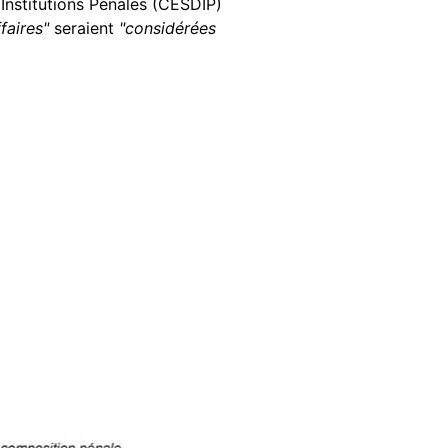
Institutions Pénales (CESDIP)
faires"
seraient
"considérées