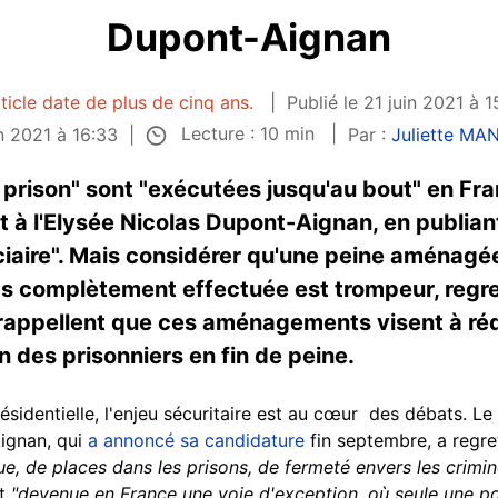
Dupont-Aignan
ticle date de plus de cinq ans.
Publié le 21 juin 2021 à 
Lecture : 10 min
in 2021 à 16:33
Par :
Juliette M
prison" sont "exécutées jusqu'au bout" en Franc
 à l'Elysée Nicolas Dupont-Aignan, en publiant
iciaire". Mais considérer qu'une peine aménagée
as complètement effectuée est trompeur, regre
i rappellent que ces aménagements visent à réd
ion des prisonniers en fin de peine.
ésidentielle, l'enjeu sécuritaire est au cœur des débats. Le 
ignan, qui
a annoncé sa candidature
fin septembre, a regr
e, de places dans les prisons, de fermeté envers les crimi
it
"devenue en France une voie d'exception, où seule une p