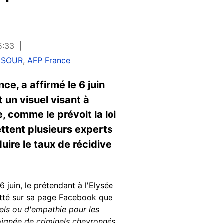
15:33
ANSOUR
,
AFP France
e, a affirmé le 6 juin
 un visuel visant à
, comme le prévoit la loi
ttent plusieurs experts
uire le taux de récidive
6 juin, le prétendant à l'Elysée
etté sur sa page Facebook que
nels ou d'empathie pour les
oignée de criminels chevronnés