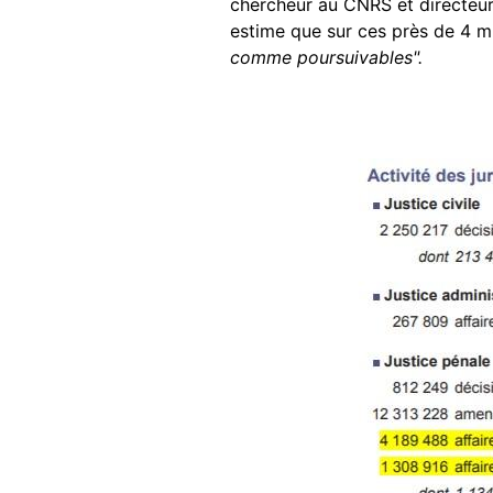
chercheur au CNRS et directeur 
estime que sur ces près de 4 mil
comme poursuivables".
Image