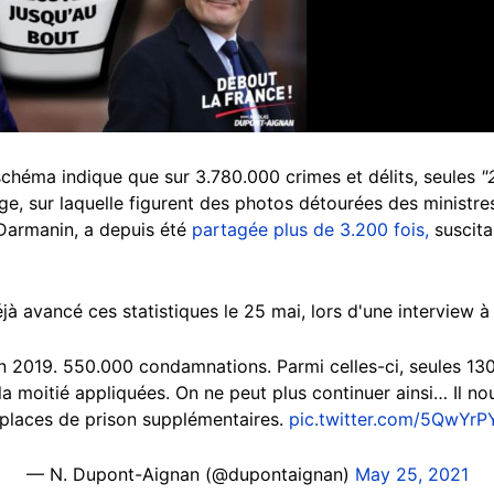
héma indique que sur 3.780.000 crimes et délits, seules
"
e, sur laquelle figurent des photos détourées des ministre
d Darmanin, a depuis été
partagée plus de 3.200 fois,
suscita
à avancé ces statistiques le 25 mai, lors d'une interview à 
en 2019. 550.000 condamnations. Parmi celles-ci, seules 13
a moitié appliquées. On ne peut plus continuer ainsi… Il no
places de prison supplémentaires.
pic.twitter.com/5QwYrP
— N. Dupont-Aignan (@dupontaignan)
May 25, 2021