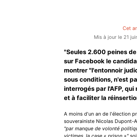
Cet ar
Mis à jour le 21 ju
"Seules 2.600 peines de 
sur Facebook le candidat
montrer "l'entonnoir jud
sous conditions, n'est p
interrogés par l'AFP, qu
et à faciliter la réinsert
A moins d'un an de l'élection pr
souverainiste Nicolas Dupont-A
"par manque de volonté politiqu
victimes, la case « prison »"
so