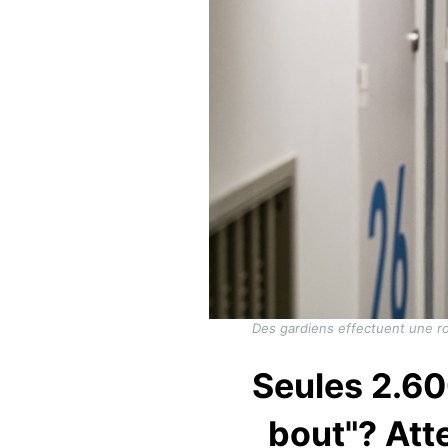
Des gardiens effectuent une ro
Seules 2.60
bout"? Att