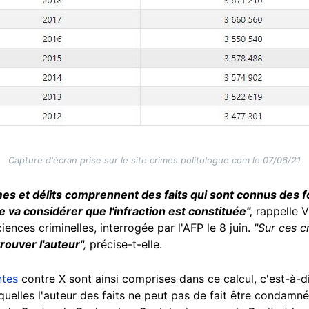
Capture d'écran prise sur le site crimes.politologue.com le 07/06/21
es et délits comprennent des faits qui sont connus des fo
ce va considérer que l'infraction est constituée",
rappelle V
iences criminelles, interrogée par l'AFP le 8 juin.
"Sur ces cr
trouver l'auteur
",
précise-t-elle.
ntes
contre X sont ainsi comprises dans ce calcul, c'est-à-di
squelles l'auteur des faits ne peut pas de fait être condamn