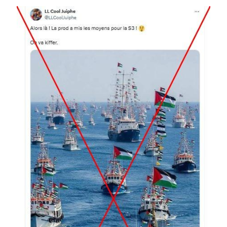
Image