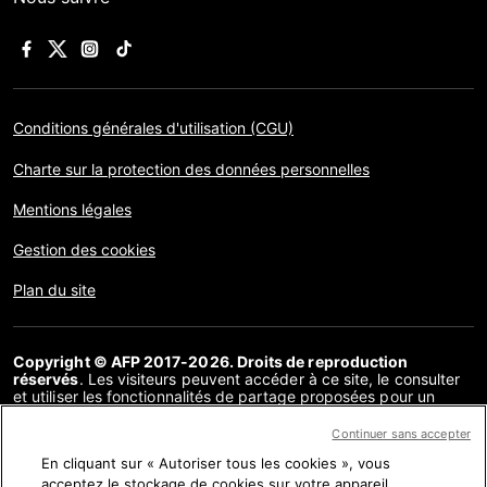
Conditions générales d'utilisation (CGU)
Charte sur la protection des données personnelles
Mentions légales
Gestion des cookies
Plan du site
Copyright © AFP 2017-2026. Droits de reproduction
réservés
. Les visiteurs peuvent accéder à ce site, le consulter
et utiliser les fonctionnalités de partage proposées pour un
usage personnel. Sous cette seule réserve, toute reproduction,
communication au public, distribution de tout ou partie du
Continuer sans accepter
contenu de ce site, par quelque moyen et à quelque fin que ce
En cliquant sur « Autoriser tous les cookies », vous
soit, sans licence spécifique signée avec l’AFP, est interdite. Les
éléments analysés dans le cadre de chaque factuel sont
acceptez le stockage de cookies sur votre appareil