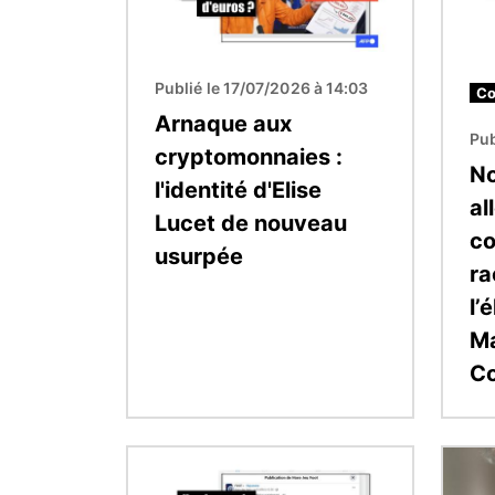
Publié le 17/07/2026 à 14:03
Co
Arnaque aux
Pub
cryptomonnaies :
No
l'identité d'Elise
al
Lucet de nouveau
co
usurpée
ra
l’
Ma
C
Image
Image