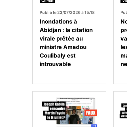
Climat
Va
Publié le 23/07/2026 à 15:18
Pub
Inondations à
No
Abidjan : la citation
pr
virale prêtée au
va
ministre Amadou
le
Coulibaly est
ma
introuvable
ne
Image
Image