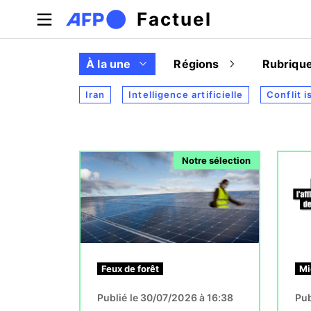
Aller au contenu principal
Factuel
À la une
Régions
Rubriqu
Iran
Intelligence artificielle
Conflit i
Image
Image
Notre sélection
Feux de forêt
Mi
Publié le 30/07/2026 à 16:38
Pub