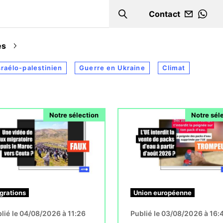
Contact
Search
WHA
es
sraélo-palestinien
Guerre en Ukraine
Climat
Image
Notre sélection
Notre sél
grations
Union européenne
lié le 04/08/2026 à 11:26
Publié le 03/08/2026 à 16: