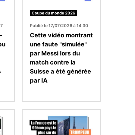
Coupe du monde 2026
47
Publié le 17/07/2026 à 14:30
-
Cette vidéo montrant
pu
une faute "simulée"
par Messi lors du
match contre la
c
Suisse a été générée
par IA
Image