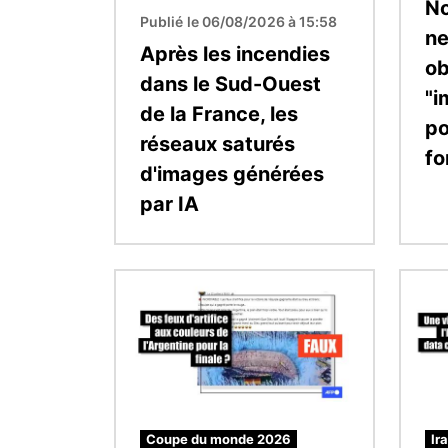
No
Publié le 06/08/2026 à 15:58
ne
Après les incendies
ob
dans le Sud-Ouest
"i
de la France, les
po
réseaux saturés
fo
d'images générées
par IA
Image
Image
Coupe du monde 2026
Ir