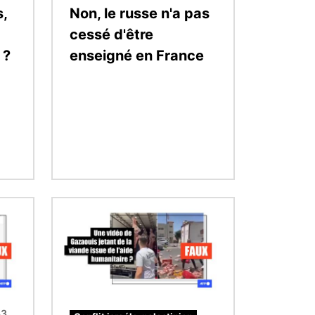
s,
Non, le russe n'a pas
cessé d'être
 ?
enseigné en France
Image
43